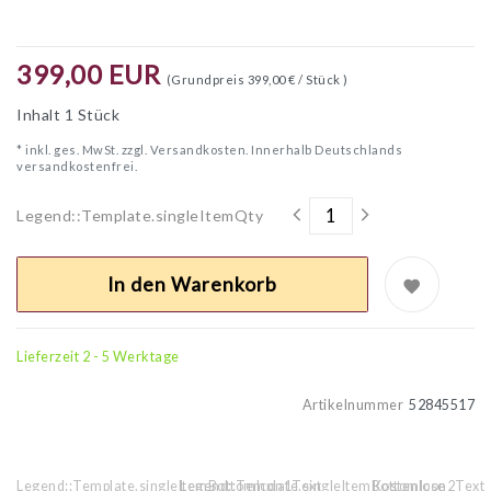
399,00 EUR
(Grundpreis
399,00 € / Stück
)
Inhalt
1
Stück
* inkl. ges. MwSt. zzgl.
Versandkosten. Innerhalb Deutschlands
versandkostenfrei.
Legend::Template.singleItemQty
In den Warenkorb
Lieferzeit 2 - 5 Werktage
Artikelnummer
52845517
Legend::Template.singleItemBottomIcon1Text
Legend::Template.singleItemBottomIcon2Text
Kostenlose