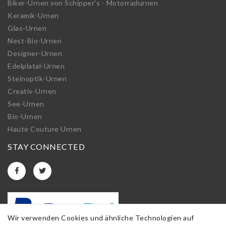
Biker-Urnen von Schipper's - Motorradurnen
Keramik-Urnen
Glas-Urnen
Nest-Bio-Urnen
Designer-Urnen
Edelplatal-Urnen
Steinoptik-Urnen
Creativ-Urnen
See-Urnen
Bio-Urnen
Haute Couture Urnen
STAY CONNECTED
Wir verwenden Cookies und ähnliche Technologien auf