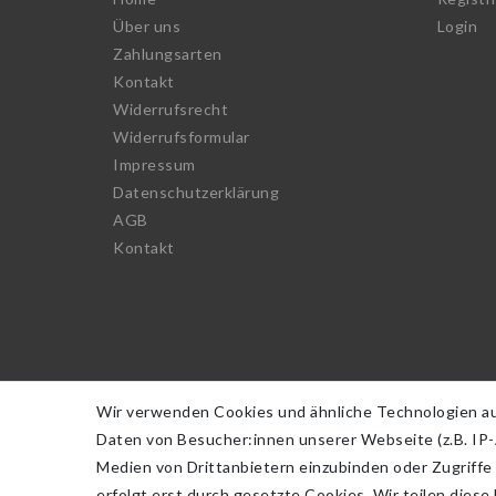
Über uns
Login
Zahlungsarten
Kontakt
Widerrufs­recht
Widerrufs­formular
Impressum
Daten­schutz­erklärung
AGB
Kontakt
Wir verwenden Cookies und ähnliche Technologien a
Daten von Besucher:innen unserer Webseite (z.B. IP-A
Medien von Drittanbietern einzubinden oder Zugriffe
erfolgt erst durch gesetzte Cookies. Wir teilen diese