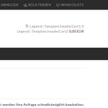
ANMELDEN
REGISTRIEREN
WUNSCHLISTE
Legend::Template.headerCart1
0
Legend::Template.headerCart2
0,00 EUR
ir werden Ihre Anfrage schnellstmöglich bearbeiten.