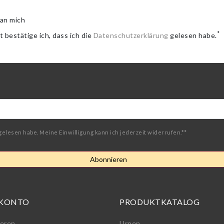
an mich
*
t bestätige ich, dass ich die
Daten­schutz­erklärung
gelesen habe.
gelesen habe. Meine Einwilligung kann ich jederzeit widerrufen.**
Abonnieren
 KONTO
PRODUKTKATALOG
ieren
Urnen