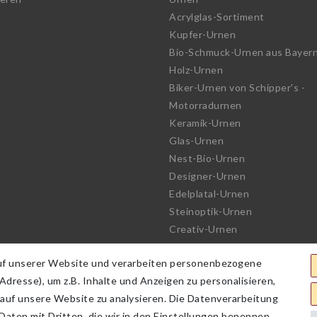
Acrylglas-Sortiment
Kupfer-Urnen
Bio-Schmuck-Urnen aus Bayer
Holz-Urnen
Biker-Urnen von Schipper's -
Motorradurnen
Keramik-Urnen
Glas-Urnen
Nest-Bio-Urnen
Designer-Urnen
Edelplatal-Urnen
Steinoptik-Urnen
Creativ-Urnen
See-Urnen
uf unserer Website und verarbeiten personenbezogene
Bio-Urnen
dresse), um z.B. Inhalte und Anzeigen zu personalisieren,
Haute Couture Urnen
 auf unsere Website zu analysieren. Die Datenverarbeitung
 Daten mit Dritten, die wir in den Einstellungen benennen.