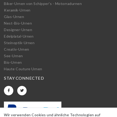
Biker-Urnen von Schipper's - Motorradurnen
Keramik-Urnen
Glas-Urnen
Nest-Bio-Urnen
Designer-Urnen
Edelplatal-Urnen
Steinoptik-Urnen
Creativ-Urnen
See-Urnen
Bio-Urnen
Haute Couture Urnen
STAY CONNECTED
Wir verwenden Cookies und ähnliche Technologien auf