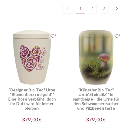
1
2
3
"Designer Bio-Tec³ Urne
"Künstler Bio-Tec³
"Blumenherz rot-gold""
Urne"Steinpilz"" in
Eine Rose verblüht, doch
samtbeige - die Urne für
ihr Duft wird für immer
den Schwammerlsucher
bleiben.
und Pilzbegeisterte
379,00 €
379,00 €