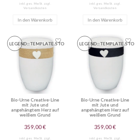
inkl. ges. MwSt.
zzgl.
inkl. ges. MwSt.
zzgl.
Versandkosten
Versandkosten
In den Warenkorb
In den Warenkorb
LEGEND::TEMPLATE.STORESPECIALNEW
LEGEND::TEMPLATE.STOR
Bio-Urne Creative-Line
Bio-Urne Creative-Line
mit Jute und
mit Jute und
angehängtem Herz auf
angehängtem Herz auf
weißem Grund
weißem Grund
359,00 €
359,00 €
inkl. ges. MwSt.
zzgl.
inkl. ges. MwSt.
zzgl.