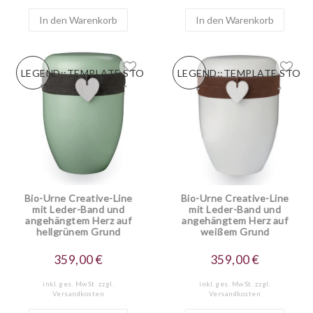
In den Warenkorb
In den Warenkorb
LEGEND::TEMPLATE.STORESPECIALNEW
LEGEND::TEMPLATE.STOR
Bio-Urne Creative-Line
Bio-Urne Creative-Line
mit Leder-Band und
mit Leder-Band und
angehängtem Herz auf
angehängtem Herz auf
hellgrünem Grund
weißem Grund
359,00 €
359,00 €
inkl. ges. MwSt.
zzgl.
inkl. ges. MwSt.
zzgl.
Versandkosten
Versandkosten