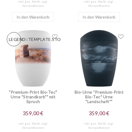
inkl. ges. MwSt.
zzgl.
inkl. ges. MwSt.
zzgl.
Versandkosten
Versandkosten
In den Warenkorb
In den Warenkorb
LEGEND::TEMPLATE.STORESPECIALNEW
"Premium-Print Bio-Tec³
Bio-Urne "Premium-Print
Urne "Strandkorb"" mit
Bio-Tec³ Urne
Spruch
"Landschaft""
359,00 €
359,00 €
inkl. ges. MwSt.
zzgl.
inkl. ges. MwSt.
zzgl.
Versandkosten
Versandkosten