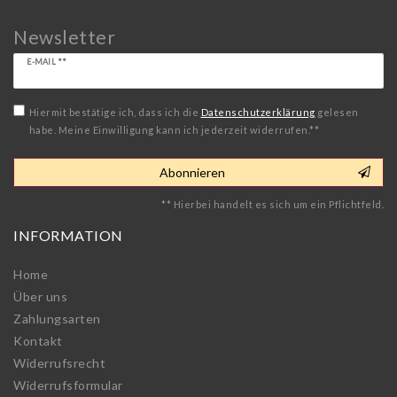
Newsletter
Newsletter
E-MAIL **
Honig
Hiermit bestätige ich, dass ich die
Daten­schutz­erklärung
gelesen
habe. Meine Einwilligung kann ich jederzeit widerrufen.**
Abonnieren
** Hierbei handelt es sich um ein Pflichtfeld.
INFORMATION
Home
Über uns
Zahlungsarten
Kontakt
Widerrufs­recht
Widerrufs­formular