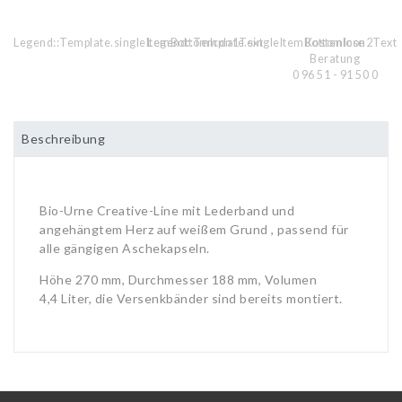
Legend::Template.singleItemBottomIcon1Text
Legend::Template.singleItemBottomIcon2Text
Kostenlose
Beratung
0 96 51 - 91 50 0
Beschreibung
Bio-Urne Creative-Line mit Lederband und
angehängtem Herz auf weißem Grund ,
passend für
alle gängigen Aschekapseln.
Höhe 270 mm, Durchmesser 188 mm, Volumen
4,4 Liter, die Versenkbänder sind bereits montiert.