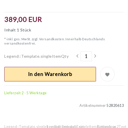
389,00 EUR
Inhalt
1
Stück
* inkl. ges. MwSt. zzgl.
Versandkosten. Innerhalb Deutschlands
versandkostenfrei.
Legend::Template.singleItemQty
In den Warenkorb
Lieferzeit 2 - 5 Werktage
Artikelnummer
52820613
Legend::Template.singleItemBottomIcon1Text
Legend::Template.singleItemBottomIcon2Text
Kostenlose