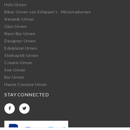
Holz-Urnen
Biker-Urnen von Schipper's - Motorradurnen
Keramik-Urnen
Glas-Urnen
Nest-Bio-Urnen
Designer-Urnen
Edelplatal-Urnen
Steinoptik-Urnen
Creativ-Urnen
See-Urnen
Bio-Urnen
Haute Couture Urnen
STAY CONNECTED