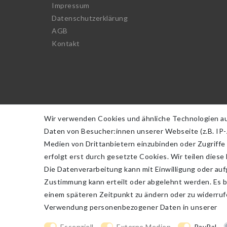
Impressum
Daten­schutz­erklärung
AGB
Kontakt
Wir verwenden Cookies und ähnliche Technologien a
Daten von Besucher:innen unserer Webseite (z.B. IP-A
Medien von Drittanbietern einzubinden oder Zugriffe
erfolgt erst durch gesetzte Cookies. Wir teilen diese
Die Datenverarbeitung kann mit Einwilligung oder auf
Impressum
Daten­schutz­erklä
Zustimmung kann erteilt oder abgelehnt werden. Es be
einem späteren Zeitpunkt zu ändern oder zu widerru
Verwendung personenbezogener Daten in unserer
Da
Essenziell
Externe Medien
PayPal
plentymarkets Template von
Plenty Lions