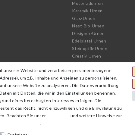
Motorradurnen
Keramik-Urnen
Glas-Urnen
Nest-Bio-Urnen
Designer-Urnen
Edelplatal-Urnen
Steinoptik-Urnen
Creativ-Urnen
See-Urnen
uf unserer Website und verarbeiten personenbezogene
Bio-Urnen
dresse), um z.B. Inhalte und Anzeigen zu personalisieren,
Haute Couture Urnen
 auf unsere Website zu analysieren. Die Datenverarbeitung
 Daten mit Dritten, die wir in den Einstellungen benennen.
grund eines berechtigten Interesses erfolgen. Die
rung
AGB
Barrierefreiheitserklärung
Widerrufs­recht
steht das Recht, nicht einzuwilligen und die Einwilligung zu
fen. Beachten Sie unser
Impressum
und weitere Hinweise zur
ten­schutz­erklärung
.
Funktional
Weitere Einstellungen