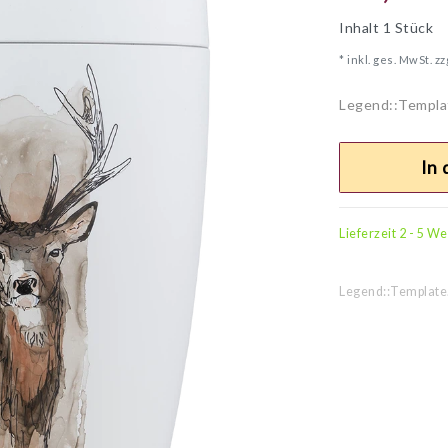
Inhalt
1
Stück
* inkl. ges. MwSt. zz
Legend::Templa
In
Lieferzeit 2 - 5 W
Legend::Template