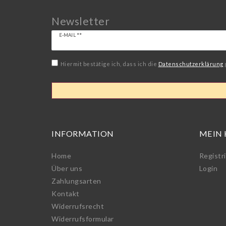
Newsletter
Newsletter
E-MAIL **
Honig
Hiermit bestätige ich, dass ich die
Daten­schutz­erklärung
INFORMATION
MEIN
Home
Registr
Über uns
Login
Zahlungsarten
Kontakt
Widerrufs­recht
Widerrufs­formular