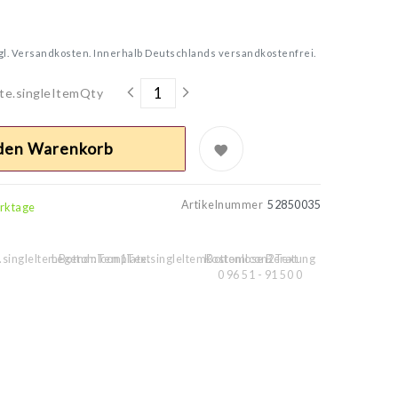
gl.
Versandkosten. Innerhalb Deutschlands versandkostenfrei.
te.singleItemQty
 den Warenkorb
Artikelnummer
52850035
erktage
.singleItemBottomIcon1Text
Legend::Template.singleItemBottomIcon2Text
Kostenlose Beratung
0 96 51 - 91 50 0