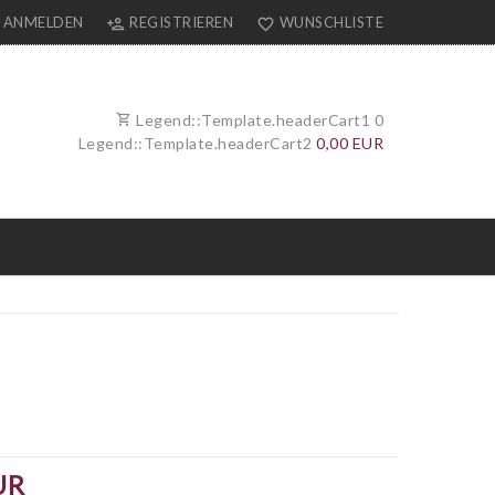
ANMELDEN
REGISTRIEREN
WUNSCHLISTE
Legend::Template.headerCart1
0
Legend::Template.headerCart2
0,00 EUR
UR