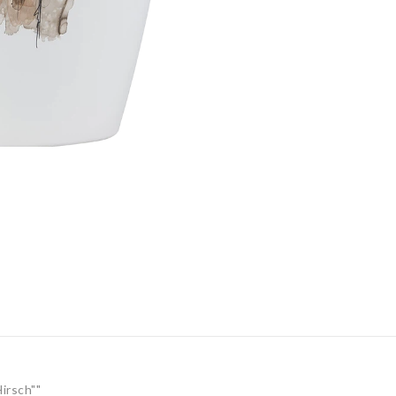
irsch""