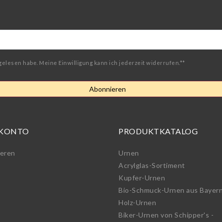
gelesen habe. Meine Einwilligung kann ich jederzeit widerrufen.**
Abonnieren
 KONTO
PRODUKTKATALOG
ieren
Urnen
Acrylglas-Sortiment
Kupfer-Urnen
Bio-Schmuck-Urnen aus Bayer
Holz-Urnen
Biker-Urnen von Schipper's -