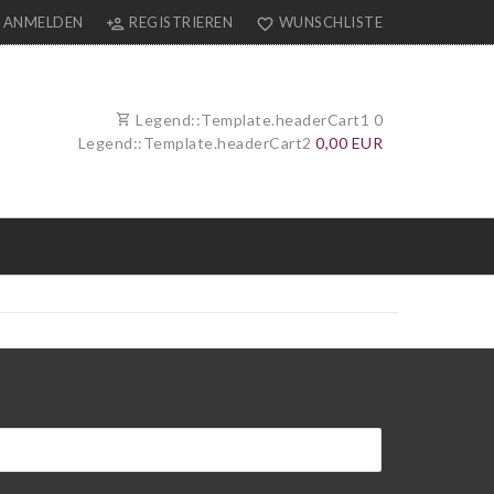
ANMELDEN
REGISTRIEREN
WUNSCHLISTE
Legend::Template.headerCart1
0
Legend::Template.headerCart2
0,00 EUR