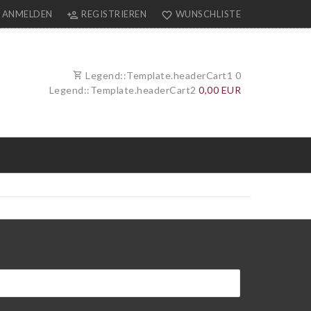
ANMELDEN
REGISTRIEREN
WUNSCHLISTE
Legend::Template.headerCart1
0
Legend::Template.headerCart2
0,00 EUR