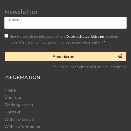
Newsletter
Newsletter
E-MAIL **
Honig
Hiermit bestätige ich, dass ich die
Daten­schutz­erklärung
gelesen
habe. Meine Einwilligung kann ich jederzeit widerrufen.**
Abonnieren
** Hierbei handelt es sich um ein Pflichtfeld.
INFORMATION
Home
Über uns
Zahlungsarten
Kontakt
Widerrufs­recht
Widerrufs­formular