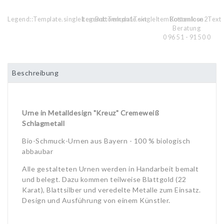
Legend::Template.singleItemBottomIcon1Text
Legend::Template.singleItemBottomIcon2Text
Kostenlose
Beratung
0 96 51 - 91 50 0
Beschreibung
Urne in Metalldesign "Kreuz" Cremeweiß
Schlagmetall
Bio-Schmuck-Urnen aus Bayern - 100 % biologisch
abbaubar
Alle gestalteten Urnen werden in Handarbeit bemalt
und belegt. Dazu kommen teilweise Blattgold (22
Karat), Blattsilber und veredelte Metalle zum Einsatz.
Design und Ausführung von einem Künstler.