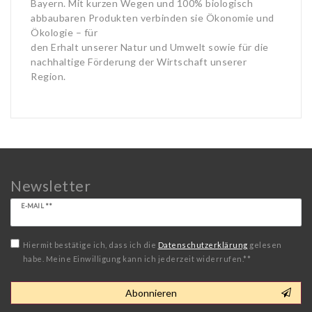
Bayern. Mit kurzen Wegen und 100% biologisch
abbaubaren Produkten verbinden sie Ökonomie und
Ökologie – für
den Erhalt unserer Natur und Umwelt sowie für die
nachhaltige Förderung der Wirtschaft unserer
Region.
Newsletter
Newsletter
E-MAIL **
Honig
Hiermit bestätige ich, dass ich die
Daten­schutz­erklärung
gelesen
habe. Meine Einwilligung kann ich jederzeit widerrufen.**
Abonnieren