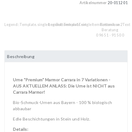
Artikelnummer
20-0112 01
Legend::Template.singleItemBottomIcon1Text
Legend::Template.singleItemBottomIcon2Text
Kostenlose
Beratung
0 96 51 - 91 50 0
Beschreibung
Urne "Premium" Marmor Carrara
in 7 Variationen -
AUS AKTUELLEM ANLASS: Die Urne ist NICHT aus
Carrara Marmor!
Bio-Schmuck-Urnen aus Bayern - 100 % biologisch
abbaubar
Edle Beschichtungen in Stein und Holz.
Details: