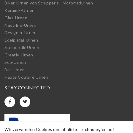
Biker-Urnen von Schipper's - Motorradurnen
Keramik-Urnen
Glas-Urnen
Nest-Bio-Urnen
Designer-Urnen
Edelplatal-Urnen
Steinoptik-Urnen
Creativ-Urnen
See-Urnen
Bio-Urnen
Haute Couture Urnen
STAY CONNECTED
Wir verwenden Cookies und ähnliche Technologien auf