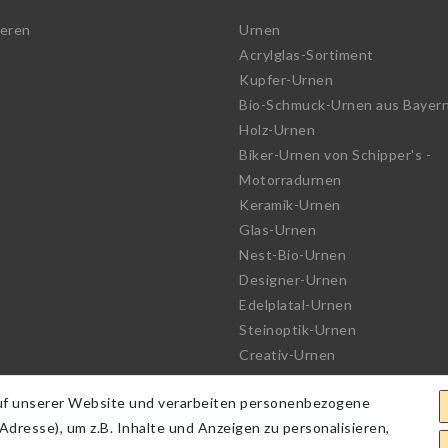
ieren
Urnen
Acrylglas-Sortiment
Kupfer-Urnen
Bio-Schmuck-Urnen aus Bayer
Holz-Urnen
Biker-Urnen von Schipper's -
Motorradurnen
Keramik-Urnen
Glas-Urnen
Nest-Bio-Urnen
Designer-Urnen
Edelplatal-Urnen
Steinoptik-Urnen
Creativ-Urnen
See-Urnen
uf unserer Website und verarbeiten personenbezogene
Bio-Urnen
dresse), um z.B. Inhalte und Anzeigen zu personalisieren,
Haute Couture Urnen