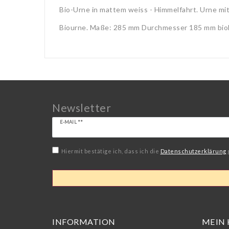
Bio-Urne in mattem weiss - Himmelfahrt. Urne mit 
Biourne. Maße: 285 mm Durchmesser 185 mm biolo
Newsletter
Newsletter
E-MAIL **
Honig
Hiermit bestätige ich, dass ich die
Daten­schutz­erklärung
INFORMATION
MEIN