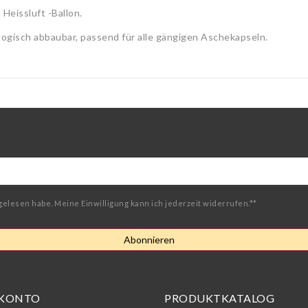
Heissluft -Ballon.
gisch abbaubar, passend für alle gängigen Aschekapseln.
gelesen habe. Meine Einwilligung kann ich jederzeit widerrufen.**
Abonnieren
 KONTO
PRODUKTKATALOG