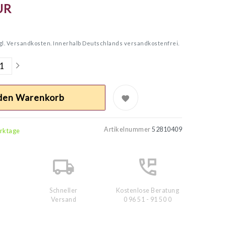
UR
gl.
Versandkosten. Innerhalb Deutschlands versandkostenfrei.
 den Warenkorb
Artikelnummer
52810409
erktage
Schneller
Kostenlose Beratung
Versand
0 96 51 - 91 50 0