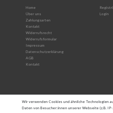
Home
Registr
Über uns
Login
Zahlungsarten
Kontakt
Widerrufs­recht
Widerrufs­formular
Impressum
Daten­schutz­erklärung
AGB
Kontakt
Wir verwenden Cookies und ähnliche Technologien a
Daten von Besucher:innen unserer Webseite (z.B. IP-A