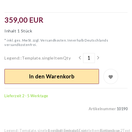
359,00 EUR
Inhalt
1
Stück
* inkl. ges. MwSt. zzgl.
Versandkosten. Innerhalb Deutschlands
versandkostenfrei.
Legend::Template.singleItemQty
In den Warenkorb
Lieferzeit 2 - 5 Werktage
Artikelnummer
10190
Legend::Template.singleItemBottomIcon1Text
Legend::Template.singleItemBottomIcon2Text
Kostenlose