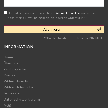
Honig
Hiermit bestätige ich, dass ich die
Daten­schutz­erklärung
gelesen
habe. Meine Einwilligung kann ich jederzeit widerrufen.**
Abonnieren
** Hierbei handelt es sich um ein Pflichtfeld.
INFORMATION
Home
Über uns
Zahlungsarten
Kontakt
Widerrufs­recht
Widerrufs­formular
Impressum
Daten­schutz­erklärung
AGB