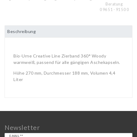
Beratung
0 96 51 - 91 50 0
Beschreibung
Bio-Urne Creative Line Zierband 360° Woody
warmweiß, passend für alle gängigen Aschekapseln.
Höhe 270 mm, Durchmesser 188 mm, Volumen 4,4
Liter
Newsletter
Newsletter
E-MAIL **