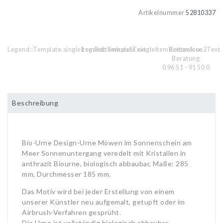
Artikelnummer
52810337
Legend::Template.singleItemBottomIcon1Text
Legend::Template.singleItemBottomIcon2Text
Kostenlose
Beratung
0 96 51 - 91 50 0
Beschreibung
Bio-Urne Design-Urne Möwen im Sonnenschein am
Meer Sonnenuntergang veredelt mit Kristallen in
anthrazit Biourne, biologisch abbaubar, Maße: 285
mm, Durchmesser 185 mm.
Das Motiv wird bei jeder Erstellung von einem
unserer Künstler neu aufgemalt, getupft oder im
Airbrush-Verfahren gesprüht.
Die Urne ist vollständig biologisch abbaubar.