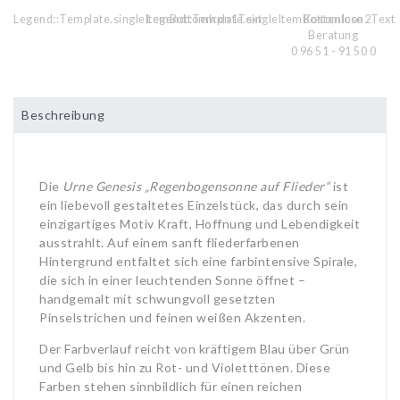
Legend::Template.singleItemBottomIcon1Text
Legend::Template.singleItemBottomIcon2Text
Kostenlose
Beratung
0 96 51 - 91 50 0
Beschreibung
Die
Urne Genesis „Regenbogensonne auf Flieder“
ist
ein liebevoll gestaltetes Einzelstück, das durch sein
einzigartiges Motiv Kraft, Hoffnung und Lebendigkeit
ausstrahlt. Auf einem sanft fliederfarbenen
Hintergrund entfaltet sich eine farbintensive Spirale,
die sich in einer leuchtenden Sonne öffnet –
handgemalt mit schwungvoll gesetzten
Pinselstrichen und feinen weißen Akzenten.
Der Farbverlauf reicht von kräftigem Blau über Grün
und Gelb bis hin zu Rot- und Violetttönen. Diese
Farben stehen sinnbildlich für einen reichen