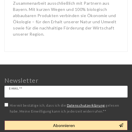
Zusammenarbeit ausschließlich mit Partnern aus
Bayern. Mit kurzen Wegen und 100% biologisch
abbaubaren Produkten verbinden sie Ökonomie und
Ökologie – für den Erhalt unserer Natur und Umwelt
sowie für die nachhaltige Förderung der Wirtschaft
unserer Region.
Newsletter
Newsletter
E-MAIL **
Honig
Hiermit bestätige ich, dass ich die
Daten­schutz­erklärung
gelesen
habe. Meine Einwilligung kann ich jederzeit widerrufen.**
Abonnieren