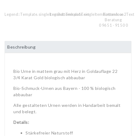
Legend::Template.singleItemBottomIcon1Text
Legend::Template.singleItemBottomIcon2Text
Kostenlose
Beratung
0 96 51 - 91 50 0
Beschreibung
Bio Urne in mattem grau mit Herz in Goldauflage 22
3/4 Karat Gold biologisch abbaubar
Bio-Schmuck-Urnen aus Bayern - 100 % biologisch
abbaubar
Alle gestalteten Urnen werden in Handarbeit bemalt
und belegt.
Details:
Stärkefreier Naturstoff