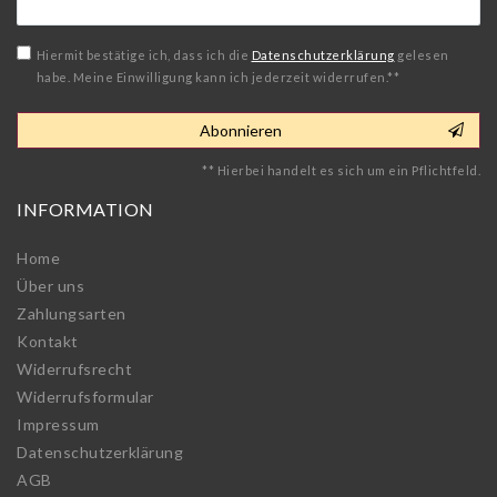
Honig
Hiermit bestätige ich, dass ich die
Daten­schutz­erklärung
gelesen
habe. Meine Einwilligung kann ich jederzeit widerrufen.**
Abonnieren
** Hierbei handelt es sich um ein Pflichtfeld.
INFORMATION
Home
Über uns
Zahlungsarten
Kontakt
Widerrufs­recht
Widerrufs­formular
Impressum
Daten­schutz­erklärung
AGB