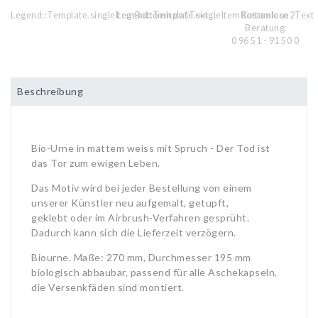
Legend::Template.singleItemBottomIcon1Text
Legend::Template.singleItemBottomIcon2Text
Kostenlose
Beratung
0 96 51 - 91 50 0
Beschreibung
Bio-Urne in mattem weiss mit Spruch - Der Tod ist
das Tor zum ewigen Leben.
Das Motiv wird bei jeder Bestellung von einem
unserer Künstler neu aufgemalt, getupft,
geklebt oder im Airbrush-Verfahren gesprüht.
Dadurch kann sich die Lieferzeit verzögern.
Biourne. Maße: 270 mm, Durchmesser 195 mm
biologisch abbaubar, passend für alle Aschekapseln,
die Versenkfäden sind montiert.