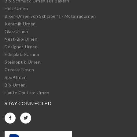
Bio-Schmuck-Urnen aus Bayern
Holz-Urnen
Biker-Urnen von Schipper's - Motorradurnen
Keramik-Urnen
Glas-Urnen
Nest-Bio-Urnen
Designer-Urnen
Edelplatal-Urnen
Steinoptik-Urnen
Creativ-Urnen
See-Urnen
Bio-Urnen
Haute Couture Urnen
STAY CONNECTED