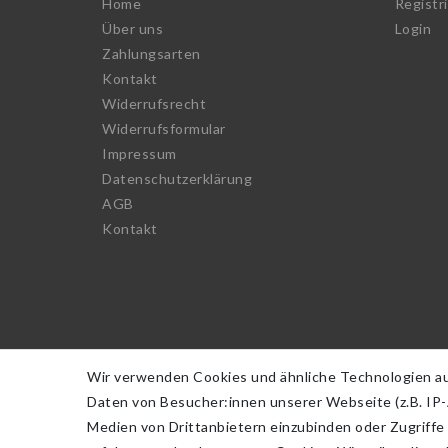
Home
Registr
Über uns
Login
Zahlungsarten
Kontakt
Widerrufs­recht
Widerrufs­formular
Impressum
Daten­schutz­erklärung
AGB
Kontakt
Wir verwenden Cookies und ähnliche Technologien a
Daten von Besucher:innen unserer Webseite (z.B. IP-A
Medien von Drittanbietern einzubinden oder Zugriffe