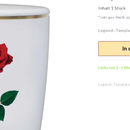
Inhalt
1
Stück
* inkl. ges. MwSt. zz
Legend::Templa
In
Lieferzeit 2 - 5 W
Legend::Template