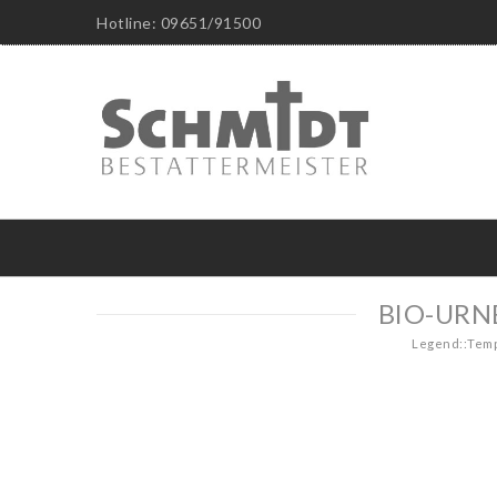
Hotline: 09651/91500
BIO-URN
Legend::Tem