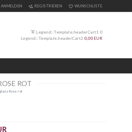
ANMELDEN
REGISTRIEREN
WUNSCHLISTE
Legend::Template.headerCart1
0
Legend::Template.headerCart2
0,00 EUR
ROSE ROT
glanz Rose rot
UR