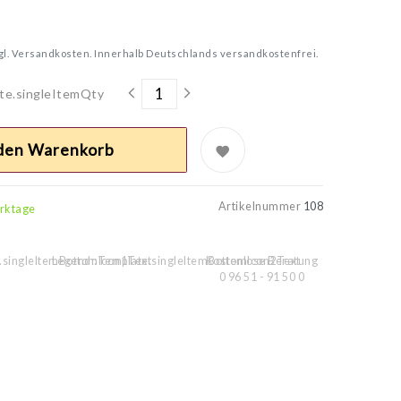
gl.
Versandkosten. Innerhalb Deutschlands versandkostenfrei.
te.singleItemQty
 den Warenkorb
Artikelnummer
108
erktage
.singleItemBottomIcon1Text
Legend::Template.singleItemBottomIcon2Text
Kostenlose Beratung
0 96 51 - 91 50 0