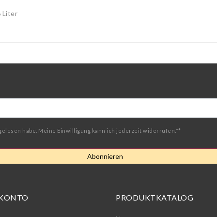
Liter
gelesen habe. Meine Einwilligung kann ich jederzeit widerrufen.**
Abonnieren
 KONTO
PRODUKTKATALOG