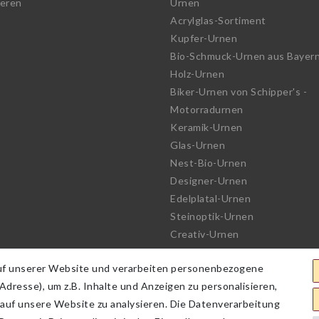
ieren
Urnen
Acrylglas-Sortiment
Kupfer-Urnen
Bio-Schmuck-Urnen aus Bayer
Holz-Urnen
Biker-Urnen von Schipper's -
Motorradurnen
Keramik-Urnen
Glas-Urnen
Nest-Bio-Urnen
Designer-Urnen
Edelplatal-Urnen
Steinoptik-Urnen
Creativ-Urnen
See-Urnen
uf unserer Website und verarbeiten personenbezogene
Bio-Urnen
dresse), um z.B. Inhalte und Anzeigen zu personalisieren,
Haute Couture Urnen
 auf unsere Website zu analysieren. Die Datenverarbeitung