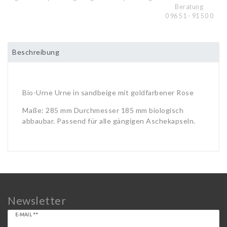
Beratung
0 96 51 - 91 50 0
Beschreibung
Bio-Urne Urne in sandbeige mit goldfarbener Rose
Maße: 285 mm Durchmesser 185 mm biologisch
abbaubar. Passend für alle gängigen Aschekapseln.
Newsletter
Newsletter
E-MAIL **