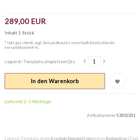
289,00 EUR
Inhalt
1
Stück
* inkl. ges. MwSt. zzgl.
Versandkosten. Innerhalb Deutschlands
versandkostenfrei.
Legend::Template.singleItemQty
In den Warenkorb
Lieferzeit 2 - 5 Werktage
Artikelnummer
52810201
Legend::Template.singleItemBottomIcon1Text
Legend::Template.singleItemBottomIcon2Text
Kostenlose