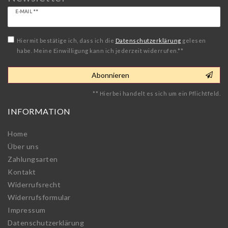
Newsletter
E-MAIL **
Honig
Hiermit bestätige ich, dass ich die
Daten­schutz­erklärung
gelesen
habe. Meine Einwilligung kann ich jederzeit widerrufen.**
Abonnieren
** Hierbei handelt es sich um ein Pflichtfeld.
INFORMATION
Home
Über uns
Zahlungsarten
Kontakt
Widerrufs­recht
Widerrufs­formular
Impressum
Daten­schutz­erklärung