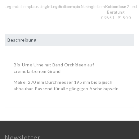
Legend::Template.singleItemBottomIcon1Text
Legend::Template.singleItemBottomIcon2Text
Kostenlose
Beratung
0 96 51 - 91 50 0
Beschreibung
Bio-Urne Urne mit Band Orchideen auf
cremefarbenem Grund
Maße: 270 mm Durchmesser 195 mm biologisch
abbaubar. Passend für alle gängigen Aschekapseln.
Newsletter