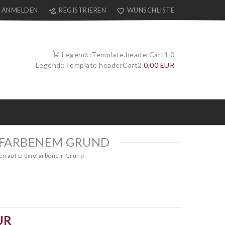
ANMELDEN
REGISTRIEREN
WUNSCHLISTE
Legend::Template.headerCart1
0
Legend::Template.headerCart2
0,00 EUR
EFARBENEM GRUND
men auf cremefarbenem Grund
UR