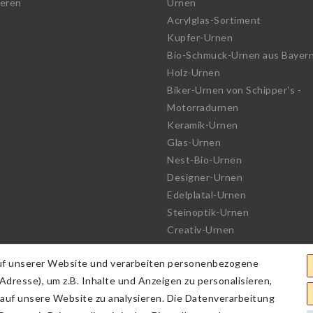
ieren
Urnen
Acrylglas-Sortiment
Kupfer-Urnen
Bio-Schmuck-Urnen aus Bayer
Holz-Urnen
Biker-Urnen von Schipper's -
Motorradurnen
Keramik-Urnen
Glas-Urnen
Nest-Bio-Urnen
Designer-Urnen
Edelplatal-Urnen
Steinoptik-Urnen
Creativ-Urnen
See-Urnen
uf unserer Website und verarbeiten personenbezogene
Bio-Urnen
dresse), um z.B. Inhalte und Anzeigen zu personalisieren,
Haute Couture Urnen
 auf unsere Website zu analysieren. Die Datenverarbeitung