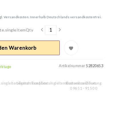
gl.
Versandkosten. Innerhalb Deutschlands versandkostenfrei.
te.singleItemQty
 den Warenkorb
Artikelnummer
52820653
erktage
.singleItemBottomIcon1Text
Legend::Template.singleItemBottomIcon2Text
Kostenlose Beratung
0 96 51 - 91 50 0