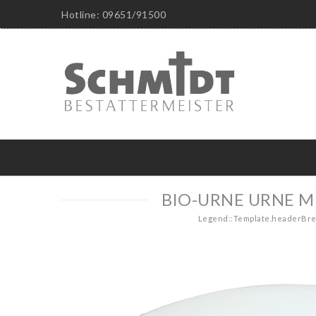
Hotline: 09651/91500
BIO-URNE URNE 
Legend::Template.headerB