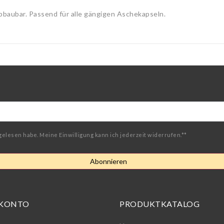
aubar. Passend für alle gängigen Aschekapseln.
gelesen habe. Meine Einwilligung kann ich jederzeit widerrufen.**
Abonnieren
 KONTO
PRODUKTKATALOG