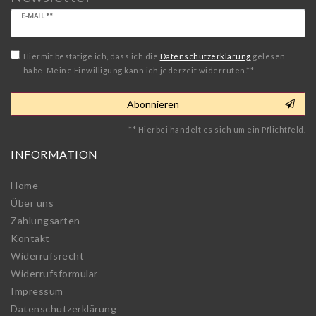
Newsletter
E-MAIL **
Honig
Hiermit bestätige ich, dass ich die
Daten­schutz­erklärung
gelesen
habe. Meine Einwilligung kann ich jederzeit widerrufen.**
Abonnieren
** Hierbei handelt es sich um ein Pflichtfeld.
INFORMATION
Home
Über uns
Zahlungsarten
Kontakt
Widerrufs­recht
Widerrufs­formular
Impressum
Daten­schutz­erklärung