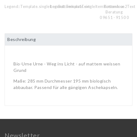
Legend::Template.singleItemBottomIcon1Text
Legend::Template.singleItemBottomIcon2Text
Kostenlose
Beratung
0 96 51 - 91 50 0
Beschreibung
Bio-Urne Urne - Weg ins Licht - auf mattem weissen
Grund
Maße: 285 mm Durchmesser 195 mm biologisch
abbaubar. Passend für alle gängigen Aschekapseln.
Newsletter