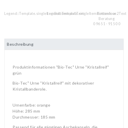
Legend::Template.singleItemBottomIcon1Text
Legend::Template.singleItemBottomIcon2Text
Kostenlose
Beratung
0 96 51 - 91 50 0
Beschreibung
Produktinformationen "Bio-Tec³ Urne "Kristallreif"
grün
Bio-Tec³ Urne "Kristallreif" mit dekorativer
Kristallbanderole.
Urnenfarbe: orange
Höhe: 285 mm
Durchmesser: 185 mm
Passend für alle gängigen Aschekapseln, die