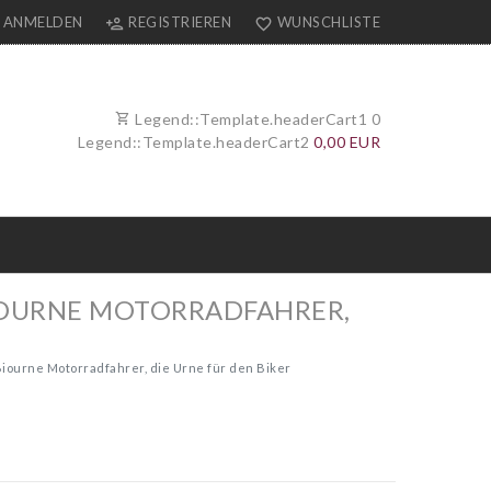
ANMELDEN
REGISTRIEREN
WUNSCHLISTE
Legend::Template.headerCart1
0
Legend::Template.headerCart2
0,00 EUR
IOURNE MOTORRADFAHRER,
iourne Motorradfahrer, die Urne für den Biker