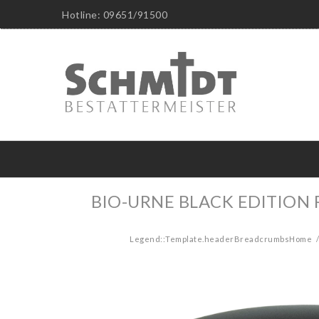
Hotline: 09651/91500
BIO-URNE BLACK EDITIO
Legend::Template.headerBreadcrumbsHome