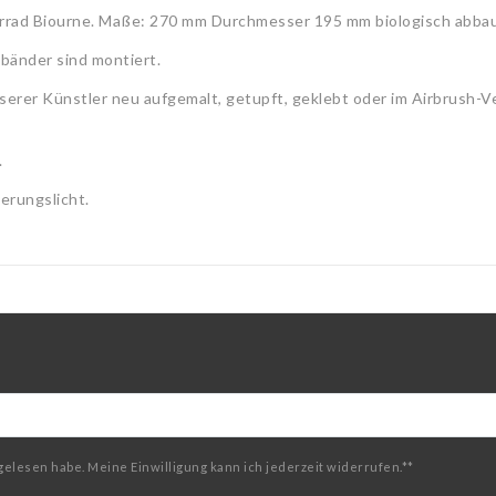
rrad Biourne. Maße: 270 mm Durchmesser 195 mm biologisch abbau
kbänder sind montiert.
serer Künstler neu aufgemalt, getupft, geklebt oder im Airbrush-V
.
erungslicht.
gelesen habe. Meine Einwilligung kann ich jederzeit widerrufen.**