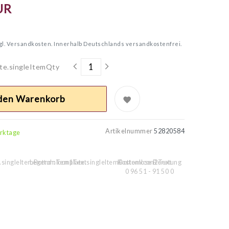
UR
gl.
Versandkosten. Innerhalb Deutschlands versandkostenfrei.
te.singleItemQty
 den Warenkorb
Artikelnummer
52820584
erktage
.singleItemBottomIcon1Text
Legend::Template.singleItemBottomIcon2Text
Kostenlose Beratung
0 96 51 - 91 50 0