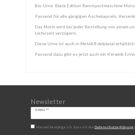
Bio-Urne Black Edition Rennsportmaschine Moto
Passend für alle gängigen Aschekapseln, Versen
Das Motiv wird bei jeder Bestellung von einem un
Lieferzeit verzögern.
Diese Urne ist auch in Metall/Edelplatal erhältlich
Passend dazu gibt es jetzt auch ein Keramik Erinn
Newsletter
Newsletter
E-MAIL **
Honig
Hiermit bestätige ich, dass ich die
Daten­schutz­erklärung