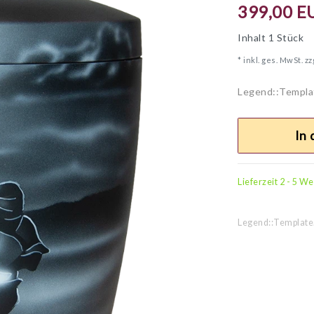
399,00 E
Inhalt
1
Stück
* inkl. ges. MwSt. zz
Legend::Templa
In
Lieferzeit 2 - 5 W
Legend::Template