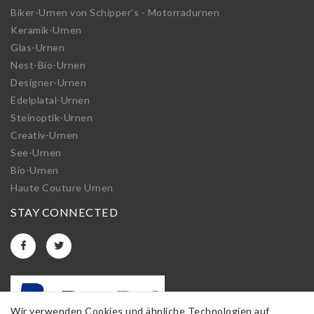
Biker-Urnen von Schipper's - Motorradurnen
Keramik-Urnen
Glas-Urnen
Nest-Bio-Urnen
Designer-Urnen
Edelplatal-Urnen
Steinoptik-Urnen
Creativ-Urnen
See-Urnen
Bio-Urnen
Haute Couture Urnen
STAY CONNECTED
Wir verwenden Cookies und ähnliche Technologien auf