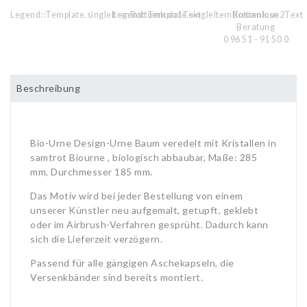
Legend::Template.singleItemBottomIcon1Text
Legend::Template.singleItemBottomIcon2Text
Kostenlose
Beratung
0 96 51 - 91 50 0
Beschreibung
Bio-Urne Design-Urne Baum veredelt mit Kristallen in
samtrot Biourne , biologisch abbaubar, Maße: 285
mm, Durchmesser 185 mm.
Das Motiv wird bei jeder Bestellung von einem
unserer Künstler neu aufgemalt, getupft, geklebt
oder im Airbrush-Verfahren gesprüht. Dadurch kann
sich die Lieferzeit verzögern.
Passend für alle gängigen Aschekapseln, die
Versenkbänder sind bereits montiert.