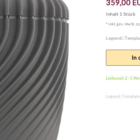
359,00 E
Inhalt
1
Stück
* inkl. ges. MwSt. zz
Legend::Templa
In
Lieferzeit 2 - 5 W
Legend::Template