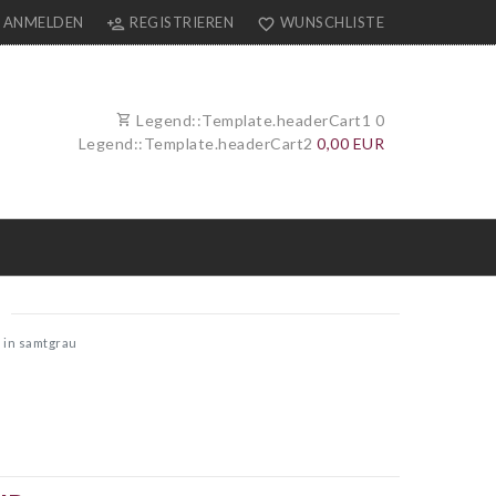
ANMELDEN
REGISTRIEREN
WUNSCHLISTE
Legend::Template.headerCart1
0
Legend::Template.headerCart2
0,00 EUR
 in samtgrau