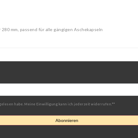
 280 mm, passend für alle gängigen Aschekapseln
gelesen habe. Meine Einwilligung kann ich jederzeit widerrufen.**
Abonnieren