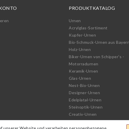
 KONTO
PRODUKTKATALOG
ieren
Urnen
Acrylglas-Sortiment
Kupfer-Urnen
Bio-Schmuck-Urnen aus Bayer
Holz-Urnen
Biker-Urnen von Schipper's -
Motorradurnen
Keramik-Urnen
Glas-Urnen
Nest-Bio-Urnen
Designer-Urnen
Edelplatal-Urnen
Steinoptik-Urnen
Creativ-Urnen
See-Urnen
uf unserer Website und verarbeiten personenbezogene
Bio-Urnen