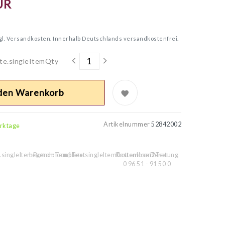
UR
gl.
Versandkosten. Innerhalb Deutschlands versandkostenfrei.
te.singleItemQty
 den Warenkorb
Artikelnummer
52842002
erktage
.singleItemBottomIcon1Text
Legend::Template.singleItemBottomIcon2Text
Kostenlose Beratung
0 96 51 - 91 50 0