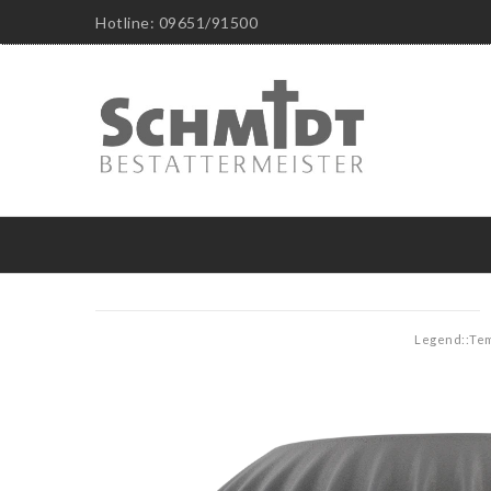
Hotline: 09651/91500
Legend::Te