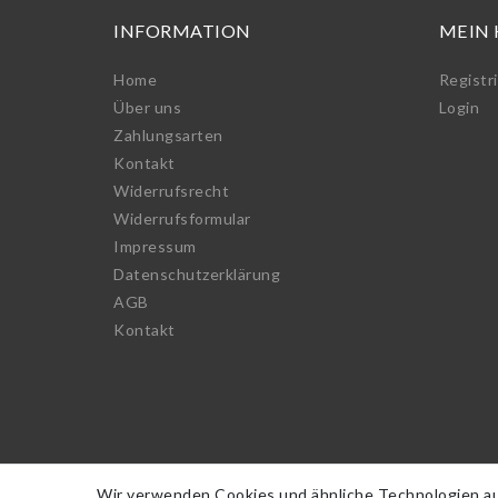
INFORMATION
MEIN
Home
Registr
Über uns
Login
Zahlungsarten
Kontakt
Widerrufs­recht
Widerrufs­formular
Impressum
Daten­schutz­erklärung
AGB
Kontakt
Wir verwenden Cookies und ähnliche Technologien a