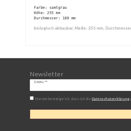
Farbe: samtgrau

Höhe: 255 mm

Durchmesser: 180 mm
biologisch abbaubar, Maße; 255 mm, Durchmesser
Newsletter
Newsletter
E-MAIL **
Honig
Hiermit bestätige ich, dass ich die
Daten­schutz­erklärung