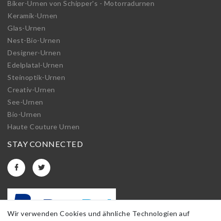
Biker-Urnen von Schipper's - Motorradurnen
Keramik-Urnen
Glas-Urnen
Nest-Bio-Urnen
Designer-Urnen
Edelplatal-Urnen
Steinoptik-Urnen
Creativ-Urnen
See-Urnen
Bio-Urnen
Haute Couture Urnen
STAY CONNECTED
Wir verwenden Cookies und ähnliche Technologien auf