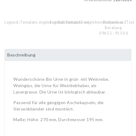
Legend::Template.singleItemBottomIcon1Text
Legend::Template.singleItemBottomIcon2Text
Kostenlose
Beratung
0 96 51 - 91 50 0
Beschreibung
Wunderschöne Bio Urne in grün mit Weinrebe,
Weinglas, die Urne für Weinliebhaber, als
Lasergravur. Die Urne ist biologisch abbaubar.
Passend für alle gängigen Aschekapseln, die
Versenkbänder sind montiert.
Maße; Höhe 270 mm, Durchmesser 195 mm.