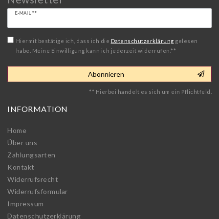
Newsletter
E-MAIL **
Honig
Hiermit bestätige ich, dass ich die
Daten­schutz­erklärung
gelesen
habe. Meine Einwilligung kann ich jederzeit widerrufen.**
Abonnieren
** Hierbei handelt es sich um ein Pflichtfeld.
INFORMATION
Home
Über uns
Zahlungsarten
Kontakt
Widerrufs­recht
Widerrufs­formular
Impressum
Daten­schutz­erklärung