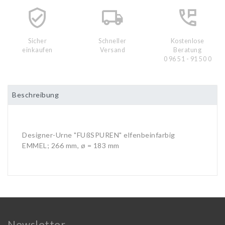
Sicher
Schneller
Kostenlose
einkaufen
Versand
Beratung
0 96 51 - 91 50 0
Beschreibung
Designer-Urne "FUßSPUREN" elfenbeinfarbig
EMMEL; 266 mm, ø = 183 mm
Newsletter