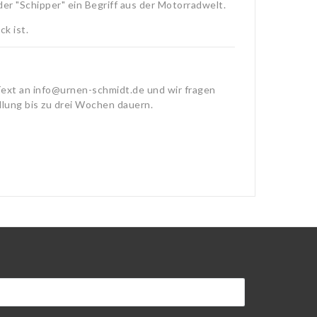
 der "Schipper" ein Begriff aus der Motorradwelt.
k ist.
Text an
info@urnen-schmidt.de
und wir fragen
ellung bis zu drei Wochen dauern.