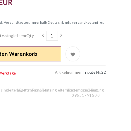
 EUR
gl.
Versandkosten. Innerhalb Deutschlands versandkostenfrei.
te.singleItemQty
 den Warenkorb
Artikelnummer
Tribute Nr.22
 Werktage
.singleItemBottomIcon1Text
Legend::Template.singleItemBottomIcon2Text
Kostenlose Beratung
0 96 51 - 91 50 0