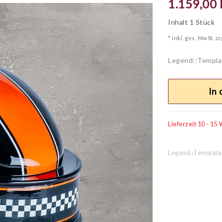
1.159,00
Inhalt
1
Stück
* inkl. ges. MwSt. zz
Legend::Templa
In
Lieferzeit 10 - 15
Legend::Template