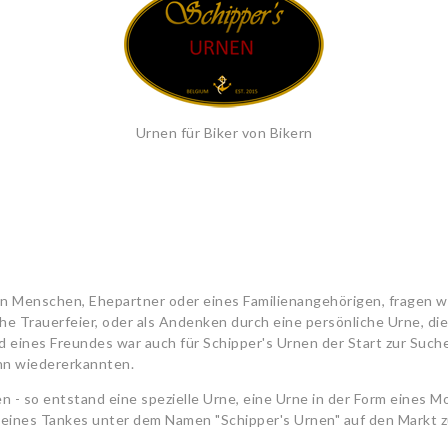
Urnen für Biker von Bikern
n Menschen, Ehepartner oder eines Familienangehörigen, fragen wir
he Trauerfeier, oder als Andenken durch eine persönliche Urne, di
od eines Freundes war auch für Schipper's Urnen der Start zur Suc
 ihn wiedererkannten.
en - so entstand eine spezielle Urne, eine Urne in der Form eines 
rm eines Tankes unter dem Namen "Schipper's Urnen" auf den Markt z