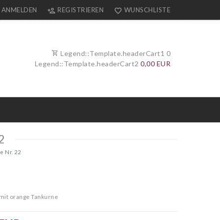
ANMELDEN
REGISTRIEREN
WUNSCHLISTE
Legend::Template.headerCart1
0
Legend::Template.headerCart2
0,00 EUR
2
e Nr. 22
mit orange Tankurne