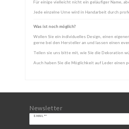
Für einige vielleicht nicht ein geläufiger Name, a
Jede einzelne Urne wird in Handarbeit durch prof
Was ist noch möglich?
Wollen Sie ein individuelles Design, einen eigene
gerne bei den Hersteller an und lassen einen even
Teilen sie uns bitte mit, wie Sie die Dekoration 
Auch haben Sie die Möglichkeit auf Leder einen p
Newsletter
Newsletter
E-MAIL **
Honig