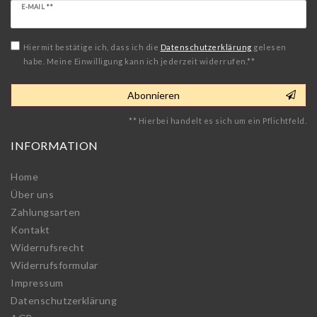
Newsletter
E-MAIL **
Honig
Hiermit bestätige ich, dass ich die
Daten­schutz­erklärung
gelesen
habe. Meine Einwilligung kann ich jederzeit widerrufen.**
Abonnieren
** Hierbei handelt es sich um ein Pflichtfeld.
INFORMATION
Home
Über uns
Zahlungsarten
Kontakt
Widerrufs­recht
Widerrufs­formular
Impressum
Daten­schutz­erklärung