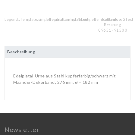
Legend::Template.singleItemBottomIcon1Text
Legend::Template.singleItemBottomIcon2Text
Kostenlose
Beratung
0 96 51 - 91 50 0
Beschreibung
Edelplatal-Urne aus Stahl kupferfarbig/schwarz mit
Mäander-Dekorband; 276 mm, ø = 182 mm
Newsletter