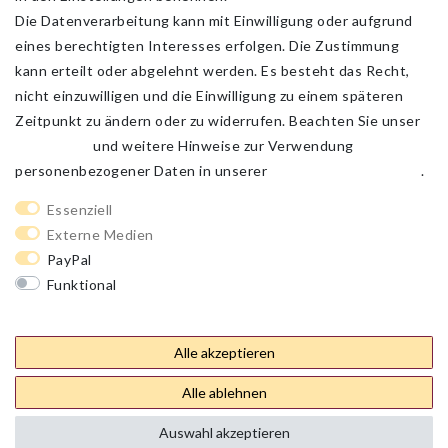
Die Datenverarbeitung kann mit Einwilligung oder aufgrund
eines berechtigten Interesses erfolgen. Die Zustimmung
kann erteilt oder abgelehnt werden. Es besteht das Recht,
nicht einzuwilligen und die Einwilligung zu einem späteren
Zeitpunkt zu ändern oder zu widerrufen. Beachten Sie unser
Impressum
und weitere Hinweise zur Verwendung
personenbezogener Daten in unserer
Daten­schutz­erklärung
.
Impressum
Daten­schutz­erklärung
AGB
Essenziell
Externe Medien
PayPal
Barrierefreiheitserklärung
Widerrufs­recht
Funktional
Weitere Einstellungen
Kontakt
Vertrag widerrufen
Alle akzeptieren
Alle ablehnen
Auswahl akzeptieren
plentymarkets Template von
Plenty Lions