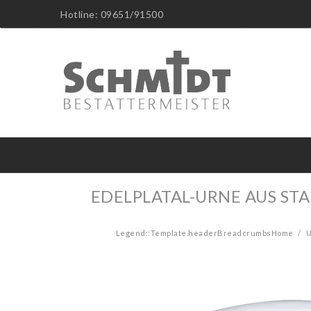
Hotline: 09651/91500
EDELPLATAL-URNE AUS STA
Legend::Template.headerBreadcrumbsHome
U