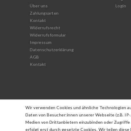
Über uns
Login
Zahlungsarten
Kontakt
Widerrufs­recht
Widerrufs­formular
Impressum
Daten­schutz­erklärung
AGB
Kontakt
Wir verwenden Cookies und ähnliche Technologien a
Daten von Besucher:innen unserer Webseite (z.B. IP-A
Medien von Drittanbietern einzubinden oder Zugriffe
erfolgt erst durch gesetzte Cookies. Wir teilen diese