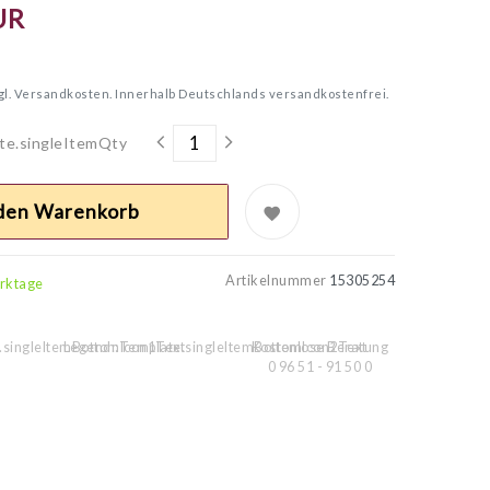
UR
gl.
Versandkosten. Innerhalb Deutschlands versandkostenfrei.
te.singleItemQty
 den Warenkorb
Artikelnummer
15305254
erktage
.singleItemBottomIcon1Text
Legend::Template.singleItemBottomIcon2Text
Kostenlose Beratung
0 96 51 - 91 50 0