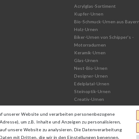
Acrylglas-Sortiment
Kupfer-Urnen
Bio-Schmuck-Urnen aus Bayer
Holz-Urnen
Biker-Urnen von Schipper's -
Motorradurnen
Keramik-Urnen
Glas-Urnen
Nest-Bio-Urnen
Designer-Urnen
Edelplatal-Urnen
Steinoptik-Urnen
Creativ-Urnen
See-Urnen
uf unserer Website und verarbeiten personenbezogene
Bio-Urnen
dresse), um z.B. Inhalte und Anzeigen zu personalisieren,
Haute Couture Urnen
 auf unsere Website zu analysieren. Die Datenverarbeitung
 Daten mit Dritten, die wir in den Einstellungen benennen.