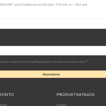
BENSBAUM" und Goldband am Deckel; 276 mm, ø = 182 mm
gelesen habe. Meine Einwilligung kann ich jederzeit widerrufen.**
Abonnieren
 KONTO
PRODUKTKATALOG
ieren
Urnen