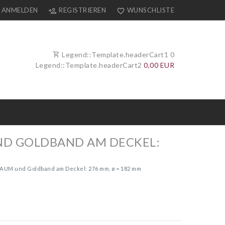
ANMELDEN
REGISTRIEREN
WUNSCHLISTE
Legend::Template.headerCart1
0
Legend::Template.headerCart2
0,00 EUR
ND GOLDBAND AM DECKEL: 2
BAUM und Goldband am Deckel: 276 mm, ø = 182 mm