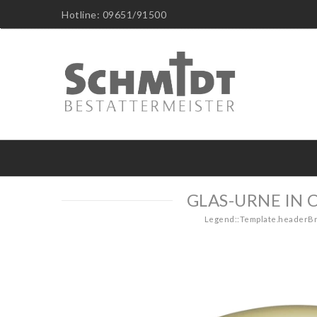
Hotline: 09651/91500
GLAS-URNE IN 
Legend::Template.header