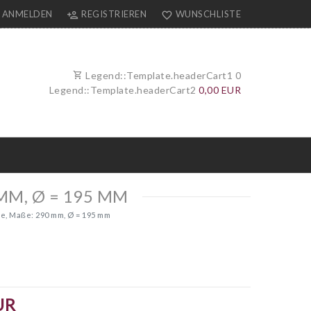
ANMELDEN
REGISTRIEREN
WUNSCHLISTE
Legend::Template.headerCart1
0
Legend::Template.headerCart2
0,00 EUR
M, Ø = 195 MM
e, Maße: 290 mm, Ø = 195 mm
UR