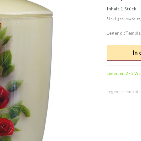
Inhalt
1
Stück
* inkl. ges. MwSt. zz
Legend::Templa
In
Lieferzeit 2 - 5 W
Legend::Template