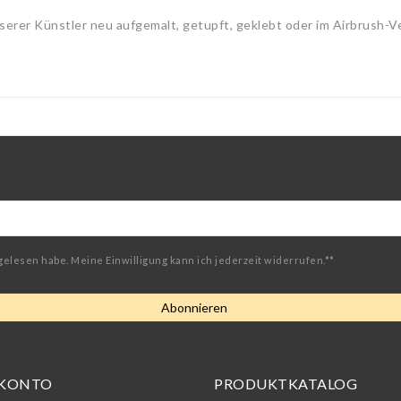
serer Künstler neu aufgemalt, getupft, geklebt oder im Airbrush-V
gelesen habe. Meine Einwilligung kann ich jederzeit widerrufen.**
Abonnieren
 KONTO
PRODUKTKATALOG