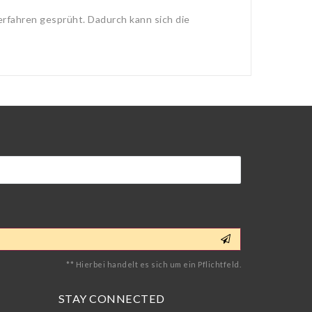
erfahren gesprüht. Dadurch kann sich die
** Hierbei handelt es sich um ein Pflichtfeld.
STAY CONNECTED