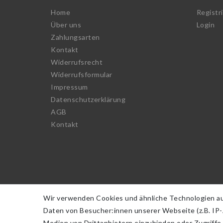
Home
Registr
Über uns
Login
Zahlungsarten
Kontakt
Widerrufs­recht
Widerrufs­formular
Impressum
Daten­schutz­erklärung
AGB
Kontakt
Wir verwenden Cookies und ähnliche Technologien a
Daten von Besucher:innen unserer Webseite (z.B. IP-A
Medien von Drittanbietern einzubinden oder Zugriffe