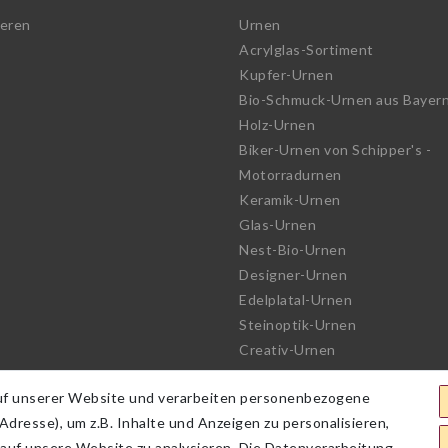
ieren
Urnen
Acrylglas-Sortiment
Kupfer-Urnen
Bio-Schmuck-Urnen aus Bayer
Holz-Urnen
Biker-Urnen von Schipper's -
Motorradurnen
Keramik-Urnen
Glas-Urnen
Nest-Bio-Urnen
Designer-Urnen
Edelplatal-Urnen
Steinoptik-Urnen
Creativ-Urnen
See-Urnen
uf unserer Website und verarbeiten personenbezogene
Bio-Urnen
dresse), um z.B. Inhalte und Anzeigen zu personalisieren,
Haute Couture Urnen
 auf unsere Website zu analysieren. Die Datenverarbeitung