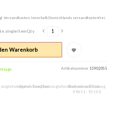
gl.
Versandkosten. Innerhalb Deutschlands versandkostenfrei.
te.singleItemQty
 den Warenkorb
Artikelnummer
15902055
erktage
.singleItemBottomIcon1Text
Legend::Template.singleItemBottomIcon2Text
Kostenlose Beratung
0 96 51 - 91 50 0