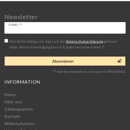
Newsletter
Newsletter
E-MAIL **
Honig
Hiermit bestätige ich, dass ich die
Daten­schutz­erklärung
gelesen
habe. Meine Einwilligung kann ich jederzeit widerrufen.**
Abonnieren
** Hierbei handelt es sich um ein Pflichtfeld.
INFORMATION
Home
Über uns
Zahlungsarten
Kontakt
Widerrufs­recht