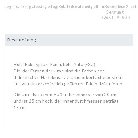
Legend::Template.singleItemBottomIcon1Text
Legend::Template.singleItemBottomIcon2Text
Kostenlose
Beratung
0 96 51 - 91 50 0
Beschreibung
Holz: Eukalyptus, Pama, Lolo, Yata (FSC)
Die vier Farben der Urne sind die Farben des
italienischen Harlekins. Die Urnenoberfläche besteht
aus vier unterschiedlich gefärbten Edelholzfurnieren.
Die Urne hat einen Außendurchmesser von 20 cm
und ist 25 cm hoch, der Innendurchmesser beträgt
18 cm.