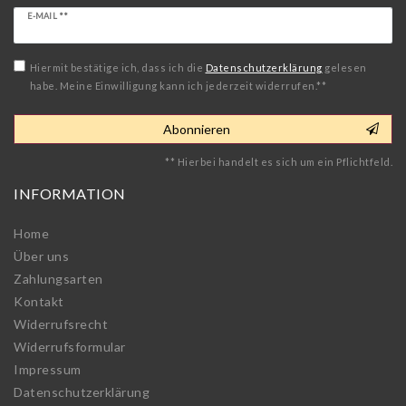
Newsletter
E-MAIL **
Honig
Hiermit bestätige ich, dass ich die
Daten­schutz­erklärung
gelesen
habe. Meine Einwilligung kann ich jederzeit widerrufen.**
Abonnieren
** Hierbei handelt es sich um ein Pflichtfeld.
INFORMATION
Home
Über uns
Zahlungsarten
Kontakt
Widerrufs­recht
Widerrufs­formular
Impressum
Daten­schutz­erklärung