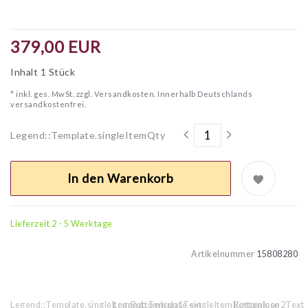
379,00 EUR
Inhalt
1
Stück
* inkl. ges. MwSt. zzgl.
Versandkosten. Innerhalb Deutschlands
versandkostenfrei.
Legend::Template.singleItemQty
In den Warenkorb
Lieferzeit 2 - 5 Werktage
Artikelnummer
15808280
Legend::Template.singleItemBottomIcon1Text
Legend::Template.singleItemBottomIcon2Text
Kostenlose