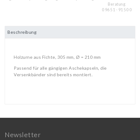
Beratung
0 96 51 - 91 50 0
Beschreibung
Holzurne aus Fichte, 305 mm, Ø = 210 mm
Passend für alle gängigen Aschekapseln, die
Versenkbänder sind bereits montiert.
Newsletter