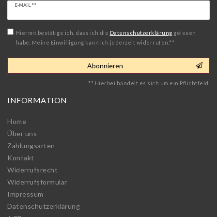
Newsletter
E-MAIL **
Honig
Hiermit bestätige ich, dass ich die
Daten­schutz­erklärung
gelesen
habe. Meine Einwilligung kann ich jederzeit widerrufen.**
Abonnieren
** Hierbei handelt es sich um ein Pflichtfeld.
INFORMATION
Home
Über uns
Zahlungsarten
Kontakt
Widerrufs­recht
Widerrufs­formular
Impressum
Daten­schutz­erklärung