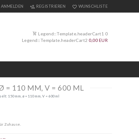
ANMELDEN
REGISTRIEREN
WUNSCHLISTE
Legend::Template.headerCart1
0
Legend::Template.headerCart2
0,00 EUR
= 110 MM, V = 600 ML
t: 150 mm, ø = 110 mm, V = 600 ml
ür Zuhause.