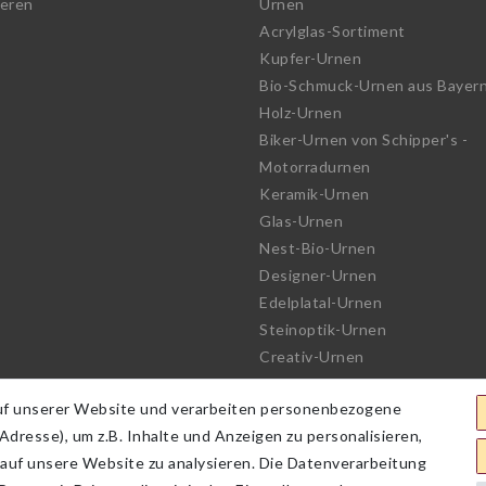
ieren
Urnen
Acrylglas-Sortiment
Kupfer-Urnen
Bio-Schmuck-Urnen aus Bayer
Holz-Urnen
Biker-Urnen von Schipper's -
Motorradurnen
Keramik-Urnen
Glas-Urnen
Nest-Bio-Urnen
Designer-Urnen
Edelplatal-Urnen
Steinoptik-Urnen
Creativ-Urnen
See-Urnen
uf unserer Website und verarbeiten personenbezogene
Bio-Urnen
dresse), um z.B. Inhalte und Anzeigen zu personalisieren,
Haute Couture Urnen
 auf unsere Website zu analysieren. Die Datenverarbeitung