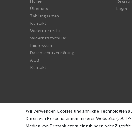
Home
Registr
Über uns
Login
Zahlungsarten
Kontakt
Widerrufs­recht
Widerrufs­formular
Impressum
Daten­schutz­erklärung
AGB
Kontakt
Wir verwenden Cookies und ähnliche Technologien a
Daten von Besucher:innen unserer Webseite (z.B. IP-A
Medien von Drittanbietern einzubinden oder Zugriffe