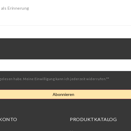
als Erinnerung
gelesen habe. Meine Einwilligung kann ich jederzeit widerrufen.**
Abonnieren
 KONTO
PRODUKTKATALOG