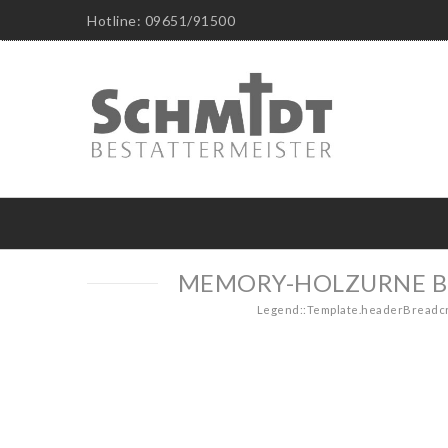
Hotline: 09651/91500
MEMORY-HOLZURNE BUC
Legend::Template.headerBread