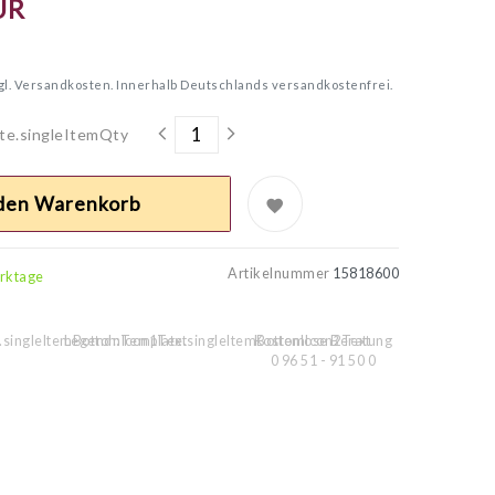
UR
gl.
Versandkosten. Innerhalb Deutschlands versandkostenfrei.
te.singleItemQty
 den Warenkorb
Artikelnummer
15818600
erktage
.singleItemBottomIcon1Text
Legend::Template.singleItemBottomIcon2Text
Kostenlose Beratung
0 96 51 - 91 50 0