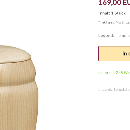
169,00 E
Inhalt
1
Stück
* inkl. ges. MwSt. zz
Legend::Templa
In
Lieferzeit 2 - 5 W
Legend::Template