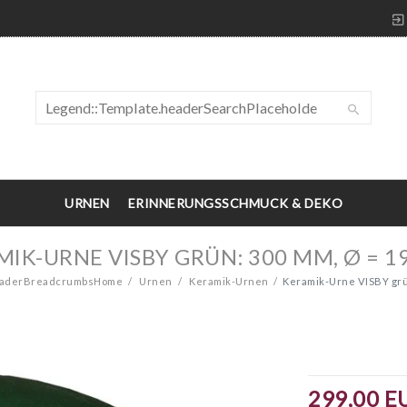
URNEN
ERINNERUNGSSCHMUCK & DEKO
IK-URNE VISBY GRÜN: 300 MM, Ø = 
headerBreadcrumbsHome
Urnen
Keramik-Urnen
Keramik-Urne VISBY grü
299,00 E