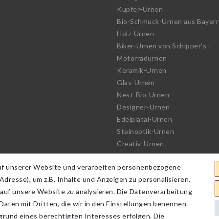
Kupfer-Urnen
Bio-Schmuck-Urnen aus Bayer
Holz-Urnen
Biker-Urnen von Schipper's -
Motorradurnen
Keramik-Urnen
Glas-Urnen
Nest-Bio-Urnen
Designer-Urnen
Edelplatal-Urnen
Steinoptik-Urnen
Creativ-Urnen
See-Urnen
uf unserer Website und verarbeiten personenbezogene
Bio-Urnen
dresse), um z.B. Inhalte und Anzeigen zu personalisieren,
Haute Couture Urnen
 auf unsere Website zu analysieren. Die Datenverarbeitung
 Daten mit Dritten, die wir in den Einstellungen benennen.
grund eines berechtigten Interesses erfolgen. Die