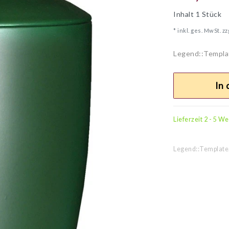
Inhalt
1
Stück
* inkl. ges. MwSt. zz
Legend::Templa
In
Lieferzeit 2 - 5 W
Legend::Template