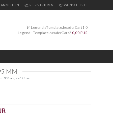
ANMELDEN
REGISTRIEREN
WUNSCHLISTE
Legend::Template.headerCart1
0
Legend::Template.headerCart2
0,00 EUR
195 MM
n: 300 mm, ø = 195 mm
UR