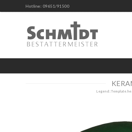
Hotline: 09651/91500
KERAM
Legend::Template.