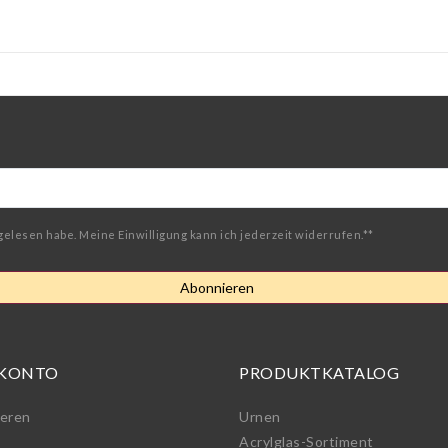
gelesen habe. Meine Einwilligung kann ich jederzeit widerrufen.**
Abonnieren
 KONTO
PRODUKTKATALOG
ieren
Urnen
Acrylglas-Sortiment