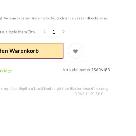
gl.
Versandkosten. Innerhalb Deutschlands versandkostenfrei.
te.singleItemQty
 den Warenkorb
Artikelnummer
15606183
erktage
.singleItemBottomIcon1Text
Legend::Template.singleItemBottomIcon2Text
Kostenlose Beratung
0 96 51 - 91 50 0