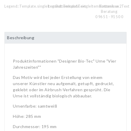
Legend::Template.singleItemBottomIcon1Text
Legend::Template.singleItemBottomIcon2Text
Kostenlose
Beratung
0 96 51 - 91 50 0
Beschreibung
Produktinformationen "Designer Bio-Tec³ Urne "Vier
Jahreszeiten""
Das Motiv wird bei jeder Erstellung von einem
unserer Künstler neu aufgemalt, getupft, gedruckt,
geklebt oder im Airbrush-Verfahren gesprüht. Die
Urne ist vollständig biologisch abbaubar.
Urnenfarbe: samtweiß
Höhe: 285 mm
Durchmesser: 195 mm