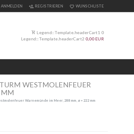
ANMELDEN
REGISTRIEREN
WUNSCHLISTE
Legend::Template.headerCart1
0
Legend::Template.headerCart2
0,00 EUR
HTTURM WESTMOLENFEUER
2 MM
Westmolenfeuer Warnemünde im Meer, 288 mm, ø = 222 mm