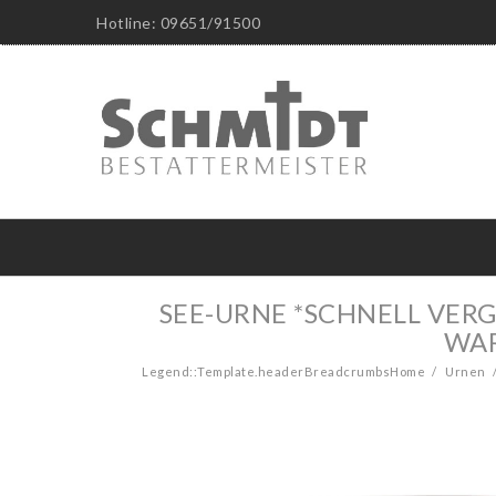
Hotline: 09651/91500
SEE-URNE *SCHNELL VE
WAR
Legend::Template.headerBreadcrumbsHome
Urnen