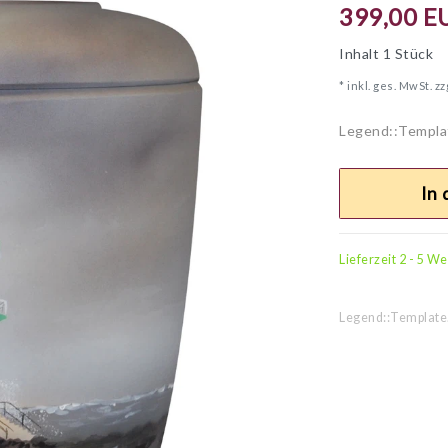
399,00 E
Inhalt
1
Stück
* inkl. ges. MwSt. zz
Legend::Templa
In
Lieferzeit 2 - 5 W
Legend::Template