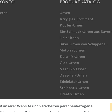
 KONTO
PRODUKTKATALOG
ieren
Urnen
Acrylglas-Sortiment
Kupfer-Urnen
Bio-Schmuck-Urnen aus Bayer
Holz-Urnen
Biker-Urnen von Schipper's -
Motorradurnen
Keramik-Urnen
Glas-Urnen
Nest-Bio-Urnen
Designer-Urnen
Edelplatal-Urnen
Steinoptik-Urnen
Creativ-Urnen
See-Urnen
uf unserer Website und verarbeiten personenbezogene
Bio-Urnen