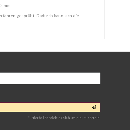
22 mm
erfahren gesprüht. Dadurch kann sich die
** Hierbei handelt es sich um ein Pflichtfeld.