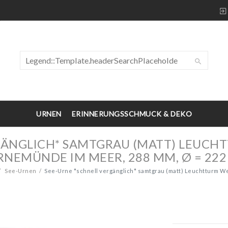
URNEN
ERINNERUNGSSCHMUCK & DEKO
RGÄNGLICH* SAMTGRAU (MATT) LEUC
NEMÜNDE IM MEER, 288 MM, Ø = 22
See-Urnen
See-Urne *schnell vergänglich* samtgrau (matt) Leuchtturm 