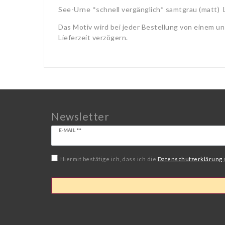
See-Urne *schnell vergänglich* samtgrau (matt
Das Motiv wird bei jeder Bestellung von einem un
Lieferzeit verzögern.
Newsletter
Newsletter
E-MAIL **
Honig
Hiermit bestätige ich, dass ich die
Daten­schutz­erklärung