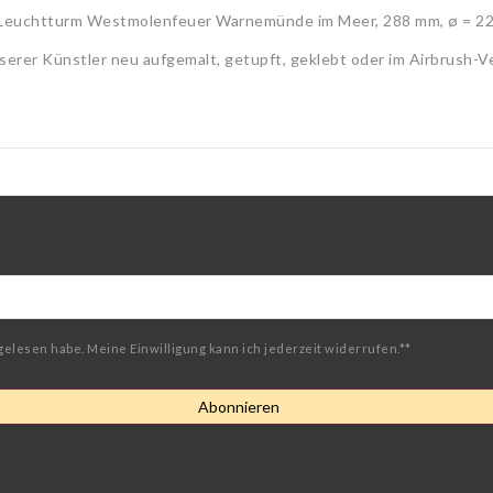
) Leuchtturm Westmolenfeuer Warnemünde im Meer, 288 mm, ø = 2
serer Künstler neu aufgemalt, getupft, geklebt oder im Airbrush-V
gelesen habe. Meine Einwilligung kann ich jederzeit widerrufen.**
Abonnieren