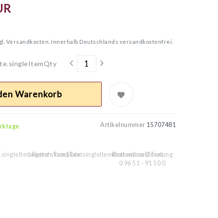
UR
gl.
Versandkosten. Innerhalb Deutschlands versandkostenfrei.
te.singleItemQty
 den Warenkorb
Artikelnummer
15707481
erktage
.singleItemBottomIcon1Text
Legend::Template.singleItemBottomIcon2Text
Kostenlose Beratung
0 96 51 - 91 50 0